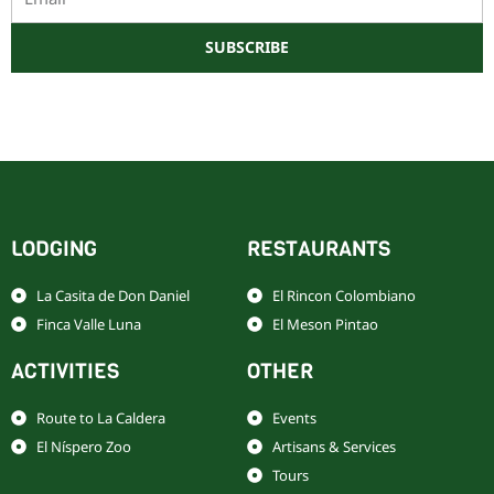
SUBSCRIBE
Este sitio está protegido por reCAPTCHA y Google
Política de privacidad
y
Términos de servicio
LODGING
RESTAURANTS
La Casita de Don Daniel
El Rincon Colombiano
Finca Valle Luna
El Meson Pintao
ACTIVITIES
OTHER
Route to La Caldera
Events
El Níspero Zoo
Artisans & Services
Tours