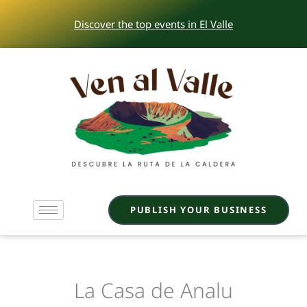
Skip
Discover the top events in El Valle
to
content
PUBLISH YOUR BUSINESS
La Casa de Analu