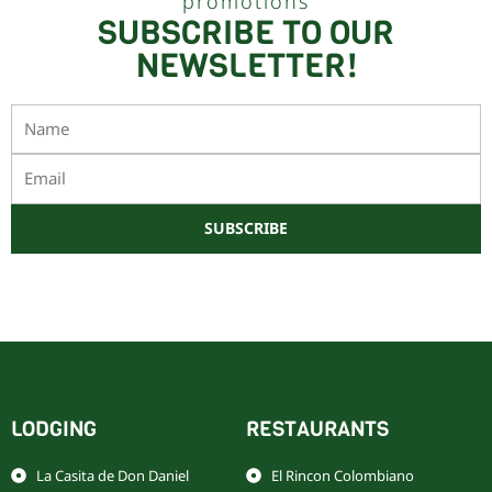
promotions
SUBSCRIBE TO OUR
NEWSLETTER!
Name
Email
SUBSCRIBE
Este sitio está protegido por reCAPTCHA y Google
Política de privacidad
y
Términos de servicio
LODGING
RESTAURANTS
La Casita de Don Daniel
El Rincon Colombiano