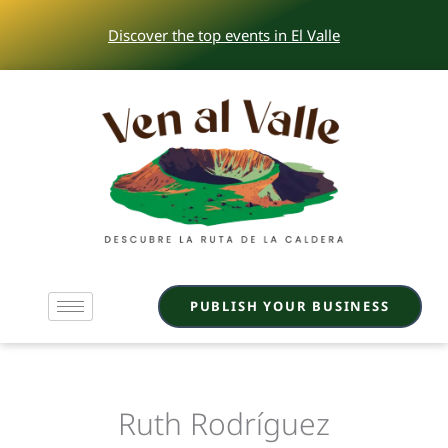
Skip
Discover the top events in El Valle
to
content
PUBLISH YOUR BUSINESS
Ruth Rodríguez