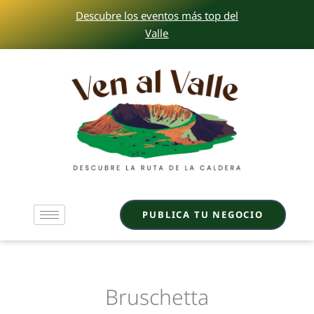
Ir
Descubre los eventos más top del
al
Valle
contenido
PUBLICA TU NEGOCIO
Bruschetta