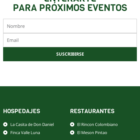
PARA PRÓXIMOS EVENTOS
Nombre
Email
SUSCRIBIRSE
Este sitio está protegido por reCAPTCHA y Google
Política de privacidad
y
Términos de servicio
HOSPEDAJES
RESTAURANTES
La Casita de Don Daniel
El Rincon Colombiano
Finca Valle Luna
El Meson Pintao