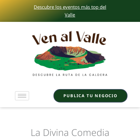
Ir
Descubre los eventos más top del
al
Valle
contenido
PUBLICA TU NEGOCIO
La Divina Comedia