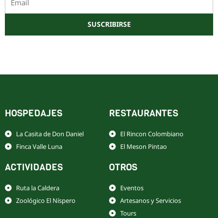
SUSCRIBIRSE
Este sitio está protegido por reCAPTCHA y Google
Política de privacidad
y
Términos de servicio
HOSPEDAJES
RESTAURANTES
La Casita de Don Daniel
El Rincon Colombiano
Finca Valle Luna
El Meson Pintao
ACTIVIDADES
OTROS
Ruta la Caldera
Eventos
Zoológico El Níspero
Artesanos y Servicios
Tours