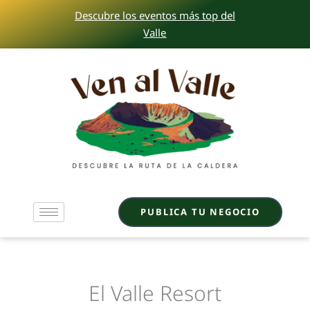
Ir
Descubre los eventos más top del
al
Valle
contenido
PUBLICA TU NEGOCIO
El Valle Resort