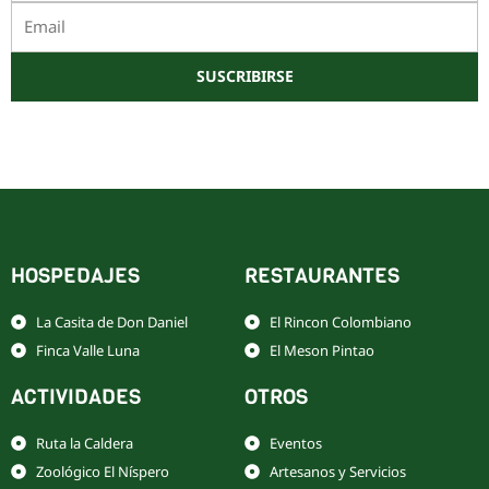
Email
SUSCRIBIRSE
Este sitio está protegido por reCAPTCHA y Google
Política de privacidad
y
Términos de servicio
HOSPEDAJES
RESTAURANTES
La Casita de Don Daniel
El Rincon Colombiano
Finca Valle Luna
El Meson Pintao
ACTIVIDADES
OTROS
Ruta la Caldera
Eventos
Zoológico El Níspero
Artesanos y Servicios