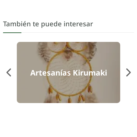
También te puede interesar
má
Artesanías Kirumaki
Ar