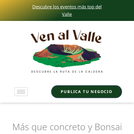
Ir
Descubre los eventos más top del
al
Valle
contenido
PUBLICA TU NEGOCIO
Más que concreto y Bonsai