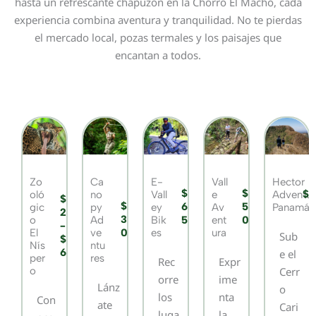
hasta un refrescante chapuzón en la Chorro El Macho, cada
experiencia combina aventura y tranquilidad. No te pierdas
el mercado local, pozas termales y los paisajes que
encantan a todos.
Zo
Ca
E-
Vall
Hector
$
$
$
$'
oló
no
Vall
e
Adventur
$
$
6
5
9
gic
py
ey
Av
Panamá
2
3
o
Ad
Bik
ent
5
0
0
-
El
ve
es
ura
0
Sub
$
Nís
ntu
6
e el
per
res
Rec
Expr
o
Cerr
orre
ime
Lánz
o
los
nta
Con
ate
Cari
luga
la