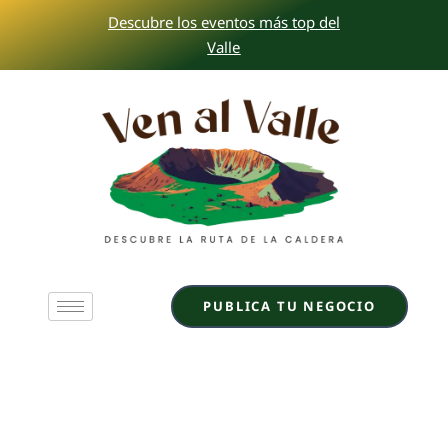
Ir
Descubre los eventos más top del
al
Valle
contenido
PUBLICA TU NEGOCIO