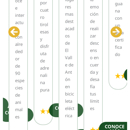
oce
por
gua
res
emo
e
cuat
na
mas
ción
inter
ro
con
dest
de
actu
tirol
un
acad
reali
a
esas
guía
os
zar
con
y
certi
de
desc
alre
disfr
fica
El
ens
ded
uta
do
Vall
o en
or
de
e de
cuer
de
adre
Ant
da y
90
nali
ón
desa
espe
na
en
fía
cies
pura
bicic
tus
de
leta
límit
ani
CONOCE
eléct
es
mal
MÁS
CONOCE
rica
es
MÁS
CONOCE