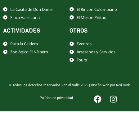
La Casita de Don Daniel
El Rincon Colombiano
Finca Valle Luna
El Meson Pintao
ACTIVIDADES
OTROS
Ruta la Caldera
Eventos
Zoológico El Níspero
Artesanos y Servicios
Tours
© Todos los derechos reservados Ven al Valle 2025 | Diseño Web por Red Code
F
I
Política de privacidad
a
n
c
s
e
t
b
a
o
g