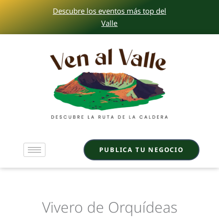
Ir
Descubre los eventos más top del
al
Valle
contenido
PUBLICA TU NEGOCIO
Vivero de Orquídeas