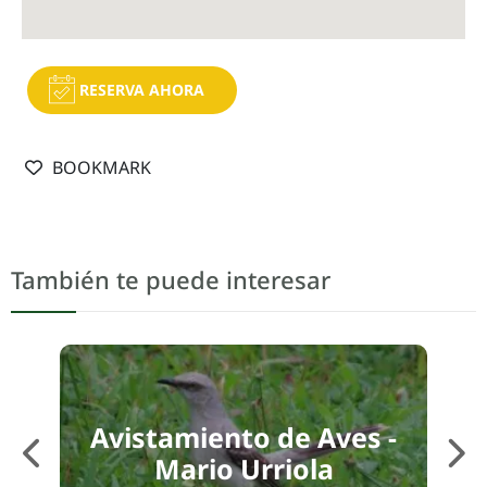
RESERVA AHORA
BOOKMARK
También te puede interesar
Avistamiento de Aves -
Av
Mario Urriola